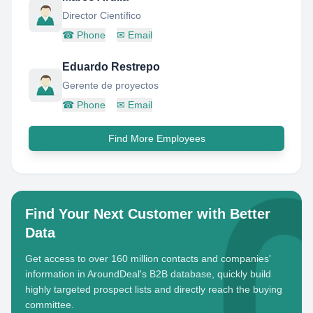
Director Científico
☎
Phone
✉
Email
Eduardo Restrepo
Gerente de proyectos
☎
Phone
✉
Email
Find More Employees
Find Your Next Customer with Better
Data
Get access to over 160 million contacts and companies'
information in AroundDeal's B2B database, quickly build
highly targeted prospect lists and directly reach the buying
committee.