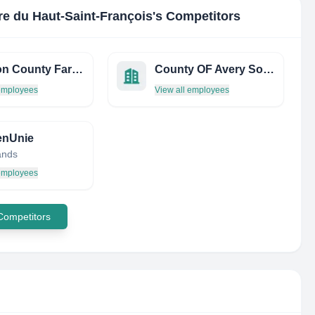
e du Haut-Saint-François
's Competitors
Madison County Farm Bureau
County OF Avery Social SE
 employees
View all employees
enUnie
ands
 employees
 Competitors