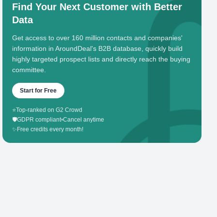
Find Your Next Customer with Better
Data
Get access to over 160 million contacts and companies'
information in AroundDeal's B2B database, quickly build
highly targeted prospect lists and directly reach the buying
committee.
Start for Free
⭐
Top-ranked on G2 Crowd
🛡️
GDPR compliant
•
Cancel anytime
✨
Free credits every month!