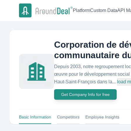
Platform
Custom Data
API Ma
Corporation de d
communautaire du
Depuis 2003, notre regroupement loc
œuvre pour le développement social 
Haut-Saint-François dans la...
load m
Get Company Info for free
Basic Information
Competitors
Employee Insights