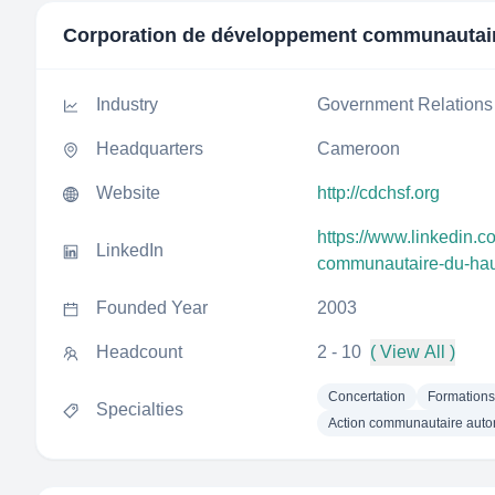
Corporation de développement communautair
Industry
Government Relations
Headquarters
Cameroon
Website
http://cdchsf.org
https://www.linkedin.
LinkedIn
communautaire-du-haut
Founded Year
2003
Headcount
2 - 10
( View All )
Concertation
Formations
Specialties
Action communautaire aut