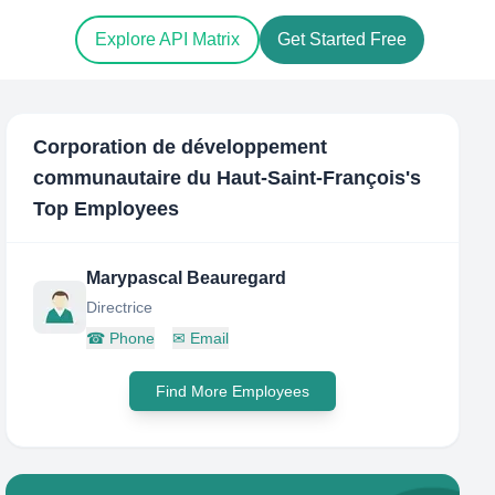
Explore API Matrix
Get Started Free
Corporation de développement
communautaire du Haut-Saint-François
's
Top Employees
Marypascal Beauregard
Directrice
☎
Phone
✉
Email
Find More Employees