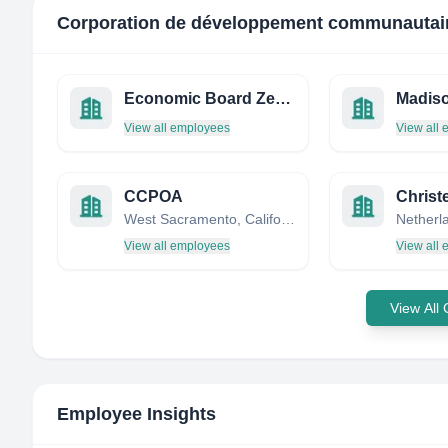
Corporation de développement communautair
Economic Board Zeeland
View all employees
View all
CCPOA
Christ
West Sacramento, California, United States
Netherl
View all employees
View all
View All
Employee Insights