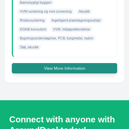
Bæredygtigt byggeri
VVM vurdering og vvm screening
Akustik
Risikovurdering
Ingelligent prøvetagningsudstyr
DGNB konsulent
VVM. miljøgodkendelse
Bygningsundersøgelse, PCB, tungmetal, radon
Støj, akustik
View More Information
Connect with anyone with