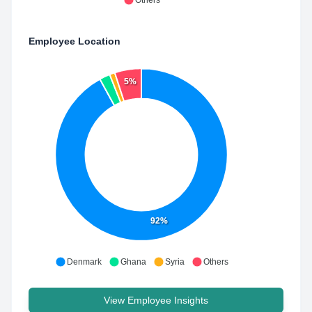
Others
Employee Location
5%
92%
Denmark
Ghana
Syria
Others
View Employee Insights