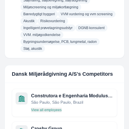
Støjmåling, støjberegning, støjrådgivning
Miljøscreening og miljøkortlægning
Bæredygtigt byggeri
VVM vurdering og vvm screening
Akustik
Risikovurdering
Ingelligent prøvetagningsudstyr
DGNB konsulent
VVM. miljøgodkendelse
Bygningsundersøgelse, PCB, tungmetal, radon
Støj, akustik
Dansk Miljørådgivning A/S
's Competitors
Construtora e Engenharia Modulus LTDA
São Paulo, São Paulo, Brazil
View all employees
Crosby Group