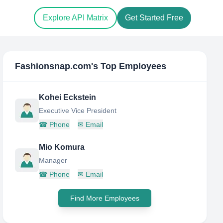
Explore API Matrix
Get Started Free
Fashionsnap.com
's Top Employees
Kohei Eckstein
Executive Vice President
☎
Phone
✉
Email
Mio Komura
Manager
☎
Phone
✉
Email
Find More Employees