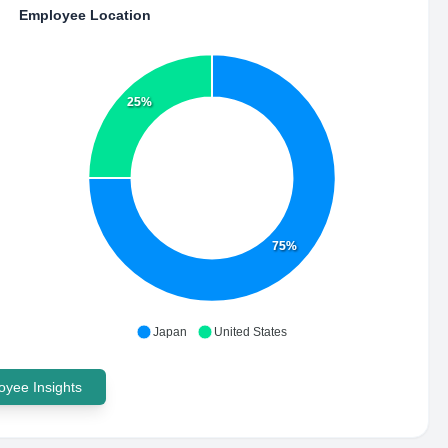
Employee Location
25%
75%
Japan
United States
yee Insights