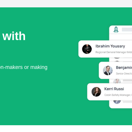
 with
ion-makers or making