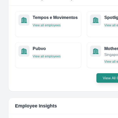
Tempos e Movimentos
View all employees
View all
Pubvo
Mother
Singapo
View all employees
View all
View All
Employee Insights