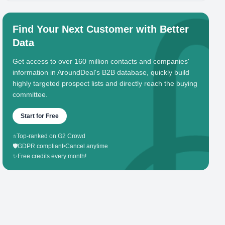
Find Your Next Customer with Better
Data
Get access to over 160 million contacts and companies'
information in AroundDeal's B2B database, quickly build
highly targeted prospect lists and directly reach the buying
committee.
Start for Free
⭐
Top-ranked on G2 Crowd
🛡️
GDPR compliant
•
Cancel anytime
✨
Free credits every month!