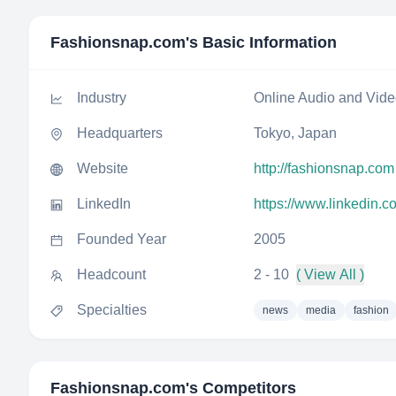
Fashionsnap.com
's Basic Information
Industry
Online Audio and Vid
Headquarters
Tokyo, Japan
Website
http://fashionsnap.com
LinkedIn
https://www.linkedin.
Founded Year
2005
Headcount
2 - 10
( View All )
Specialties
news
media
fashion
Fashionsnap.com
's Competitors