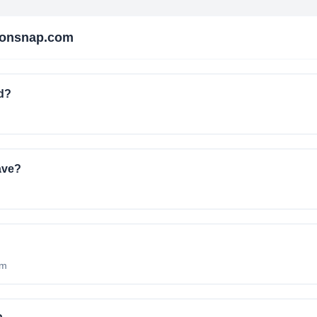
ionsnap.com
d?
ave?
om