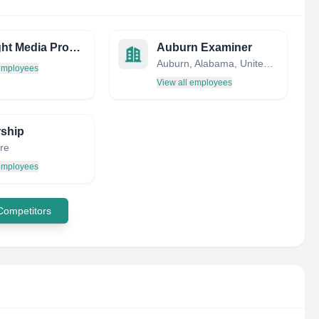
Spotlight Media Productions LTD
Auburn Examiner
Auburn, Alabama, United States
 employees
View all employees
ship
re
 employees
 Competitors