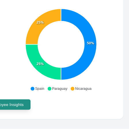
25%
50%
25%
Spain
Paraguay
Nicaragua
yee Insights