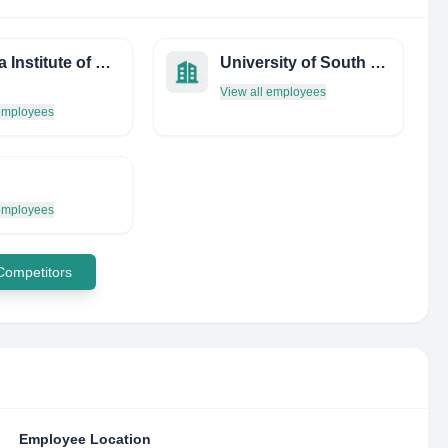
Nagoya Institute of Technology
University of South Bohemia in Ceske Budejovice, Faculty of Fisheries and Protection of Waters
View all employees
 employees
 employees
 Competitors
Employee Location