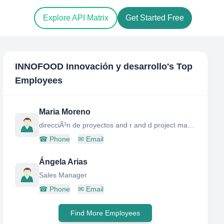
Explore API Matrix
Get Started Free
INNOFOOD Innovación y desarrollo
's Top
Employees
Maria Moreno
direcciÃ³n de proyectos and r and d project manager
☎
Phone
✉
Email
Ángela Arias
Sales Manager
☎
Phone
✉
Email
Find More Employees