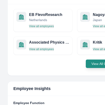
EB FlevoResearch
Netherlands
Japan
View all employees
View all
Associated Physics OF America, LLC
Kritik
View all employees
View all
View All
Employee Insights
Employee Function