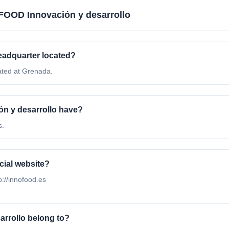
OOD Innovación y desarrollo
eadquarter located?
ated at Grenada.
 y desarrollo have?
s.
cial website?
p://innofood.es
rrollo belong to?