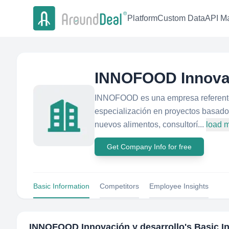
Platform
Custom Data
API Ma
INNOFOOD Innovac
INNOFOOD es una empresa referente e
especialización en proyectos basados
nuevos alimentos, consultorí...
load 
Get Company Info for free
Basic Information
Competitors
Employee Insights
INNOFOOD Innovación y desarrollo
's Basic I