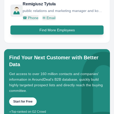
Remigiusz Tytuła
public relations and marketing manager and koordynator ds marketingu i wizerunku grupy kzn bieÅ¼anÃ³w
☎
Phone
✉
Email
Find More Employees
Find Your Next Customer with Better
Data
Get access to over 160 million contacts and companies'
information in AroundDeal's B2B database, quickly build
highly targeted prospect lists and directly reach the buying
committee.
Start for Free
⭐
Top-ranked on G2 Crowd