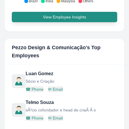
Brazil
India
Malaysia
Others
View Employee Insights
Pezzo Design & Comunicação
's Top
Employees
Luan Gomez
Sócio e Criação
☎
Phone
✉
Email
Telmo Souza
sÃ³cio cofundador e head de criaÃ Ã o
☎
Phone
✉
Email