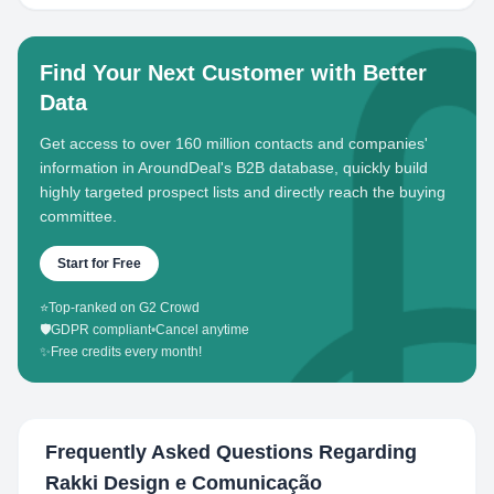
Find Your Next Customer with Better
Data
Get access to over 160 million contacts and companies'
information in AroundDeal's B2B database, quickly build
highly targeted prospect lists and directly reach the buying
committee.
Start for Free
⭐
Top-ranked on G2 Crowd
🛡️
GDPR compliant
•
Cancel anytime
✨
Free credits every month!
Frequently Asked Questions Regarding
Rakki Design e Comunicação