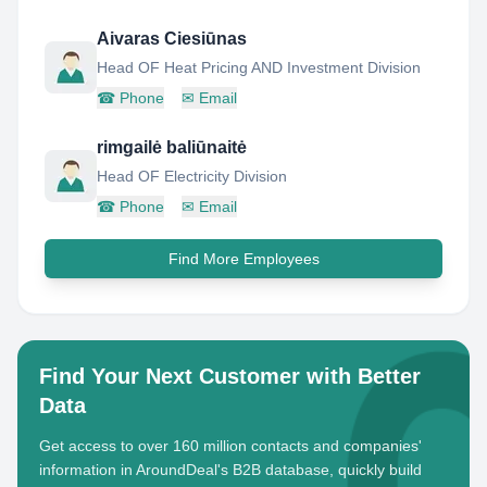
Aivaras Ciesiūnas
Head OF Heat Pricing AND Investment Division
☎
Phone
✉
Email
rimgailė baliūnaitė
Head OF Electricity Division
☎
Phone
✉
Email
Find More Employees
Find Your Next Customer with Better
Data
Get access to over 160 million contacts and companies'
information in AroundDeal's B2B database, quickly build