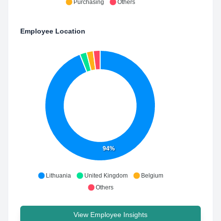
Purchasing
Others
Employee Location
94%
Lithuania
United Kingdom
Belgium
Others
View Employee Insights