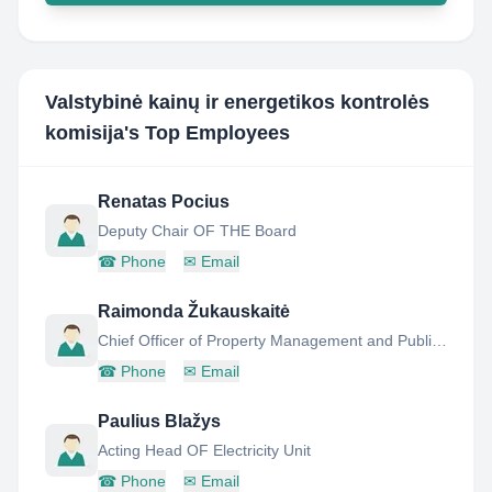
Valstybinė kainų ir energetikos kontrolės
komisija
's Top Employees
Renatas Pocius
Deputy Chair OF THE Board
☎
Phone
✉
Email
Raimonda Žukauskaitė
Chief Officer of Property Management and Public Procurement Division
☎
Phone
✉
Email
Paulius Blažys
Acting Head OF Electricity Unit
☎
Phone
✉
Email