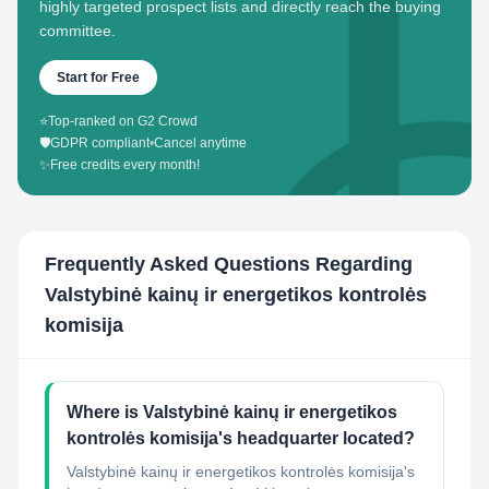
highly targeted prospect lists and directly reach the buying
committee.
Start for Free
⭐
Top-ranked on G2 Crowd
🛡️
GDPR compliant
•
Cancel anytime
✨
Free credits every month!
Frequently Asked Questions Regarding
Valstybinė kainų ir energetikos kontrolės
komisija
Where is Valstybinė kainų ir energetikos
kontrolės komisija's headquarter located?
Valstybinė kainų ir energetikos kontrolės komisija's