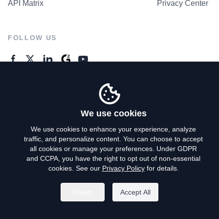
API Matrix
Privacy Center
FOLLOW US
GENERAL ENQUIRES
Contact Us
We use cookies
We use cookies to enhance your experience, analyze
traffic, and personalize content. You can choose to accept
Privacy Policy
all cookies or manage your preferences. Under GDPR
and CCPA, you have the right to opt out of non-essential
Terms of Use
cookies. See our
Privacy Policy
for details.
Do Not Sell My Personal Info
Reject
Accept All
©
2026
AroundDeal Holdings Limited. All rights reserved.